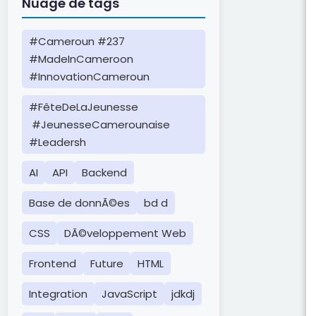
Nuage de tags
#Cameroun #237
#MadeInCameroon
#InnovationCameroun
#FêteDeLaJeunesse
#JeunesseCamerounaise
#Leadersh
AI
API
Backend
Base de donnÃ©es
bd d
CSS
DÃ©veloppement Web
Frontend
Future
HTML
Integration
JavaScript
jdkdj